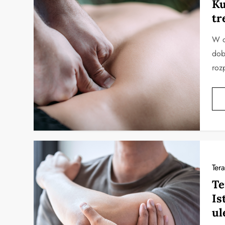
Ku
tr
W o
dob
roz
Ter
Te
Is
ul