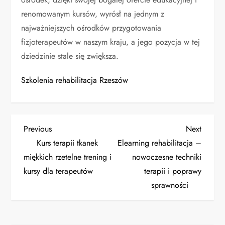
renomowanym kursów, wyrósł na jednym z
najważniejszych ośrodków przygotowania
fizjoterapeutów w naszym kraju, a jego pozycja w tej
dziedzinie stale się zwiększa.
Szkolenia rehabilitacja Rzeszów
N
Previous
Next
Previous
Next
Post
Post
Kurs terapii tkanek
Elearning rehabilitacja –
a
miękkich rzetelne trening i
nowoczesne techniki
kursy dla terapeutów
terapii i poprawy
w
sprawności
i
g