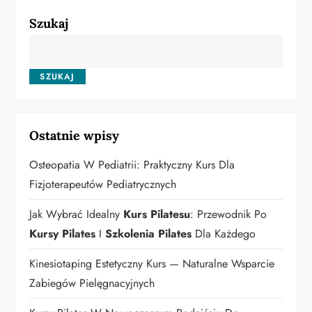
a
Szukaj
c
SZUKAJ
j
a
Ostatnie wpisy
w
Osteopatia W Pediatrii: Praktyczny Kurs Dla
p
Fizjoterapeutów Pediatrycznych
i
Jak Wybrać Idealny
Kurs Pilatesu
: Przewodnik Po
s
Kursy Pilates
I
Szkolenia Pilates
Dla Każdego
u
Kinesiotaping Estetyczny Kurs — Naturalne Wsparcie
Zabiegów Pielęgnacyjnych